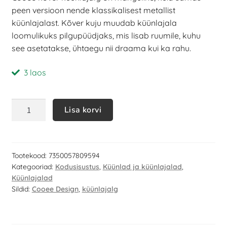
peen versioon nende klassikalisest metallist
küünlajalast. Kõver kuju muudab küünlajala
loomulikuks pilgupüüdjaks, mis lisab ruumile, kuhu
see asetatakse, ühtaegu nii draama kui ka rahu.
3 laos
Lisa korvi
Tootekood:
7350057809594
Kategooriad:
Kodusisustus
,
Küünlad ja küünlajalad
,
Küünlajalad
Sildid:
Cooee Design
,
küünlajalg