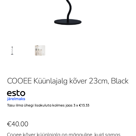
COOEE Küünlajalg kõver 23cm, Black
Tasu ilma ühegi lisakuluta kolmes jaos 3 x
€
13.33
€
40.00
Cooee kõver küünlajalg on mänguline, kuid samas