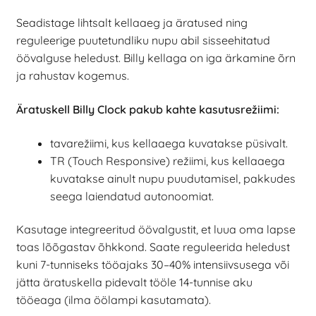
Seadistage lihtsalt kellaaeg ja äratused ning
reguleerige puutetundliku nupu abil sisseehitatud
öövalguse heledust. Billy kellaga on iga ärkamine õrn
ja rahustav kogemus.
Äratuskell Billy Clock pakub kahte kasutusrežiimi:
tavarežiimi, kus kellaaega kuvatakse püsivalt.
TR (Touch Responsive) režiimi, kus kellaaega
kuvatakse ainult nupu puudutamisel, pakkudes
seega laiendatud autonoomiat.
Kasutage integreeritud öövalgustit, et luua oma lapse
toas lõõgastav õhkkond. Saate reguleerida heledust
kuni 7-tunniseks tööajaks 30–40% intensiivsusega või
jätta äratuskella pidevalt tööle 14-tunnise aku
tööeaga (ilma öölampi kasutamata).