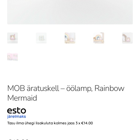
MOB äratuskell – öölamp, Rainbow
Mermaid
Tasu ilma ühegi lisakuluta kolmes jaos 3 x
€
14.00