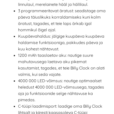
linnulaul, merelainete hääl ja hällilaul.
3 programmeeritavat äratust: seadistage oma
päeva täiuslikuks korraldamiseks kuni kolm
äratust, tagades, et teie laps ärkab igal
hommikul õigel ajal.
Kuupäevahaldus: jälgige kuupäeva kuupäeva
haldamise funktsiooniga, pakkudes päeva ja
kuu kohest nähtavust.
1200 mAh taaslaetav aku: nautige suure
mahutavusega laetava aku pikemat
kasutamist, tagades, et teie Billy Clock on alati
valmis, kui seda vajate.
4000 000 LED-võimsus: nautige optimaalset
heledust 4000 000 LED-võimsusega, tagades
aja ja funktsioonide selge nähtavuse ka
pimedas.
C-tüüpi laadimisport: laadige oma Billy Clock
lihtsalt ja kiiresti kaasasoleva C-tüüpi