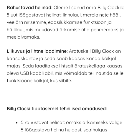
Rahustavad helinad:
Oleme lisanud oma Billy Clockile
5 uut lõõgastavat helinat: linnulaul, merelainete hääl,
vee õrn nirisemine, edasilükkamise funktsioon ja
hällilaul, mis muudavad ärkamise üha pehmemaks ja
meeldivamaks.
Liikuvus ja lihtne laadimine:
Äratuskell Billy Clock on
kaasaskantav ja seda saab kaasas kanda kõikjal
majas. Seda laaditakse lihtsalt äratuskellaga kaasas
oleva USB kaabli abil, mis võimaldab teil nautida selle
funktsioone kõikjal, kus viibite.
Billy Clocki tipptasemel tehnilised omadused:
5 rahustavat helinat: õrnaks ärkamiseks valige
5 lõõgastava helina hulgast, sealhulgas