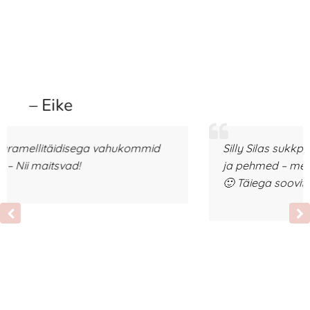
– Liis
ahukommid
Silly Silas sukkpüksid – Superägedad
ja pehmed – meie uued igapäevased 
🙂 Täiega soovitan!