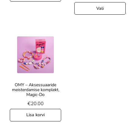
Vali
OMY – Aksessuaaride
meisterdamise komplekt,
Magic-Do
€
20.00
Lisa korvi