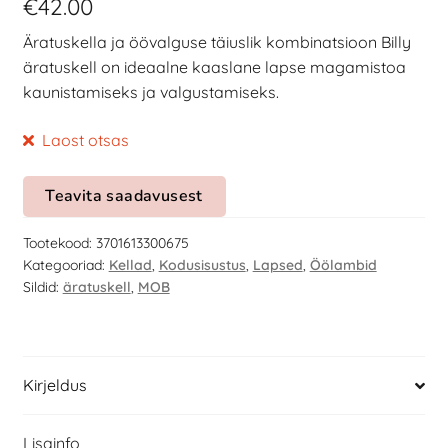
€
42.00
Äratuskella ja öövalguse täiuslik kombinatsioon Billy
äratuskell on ideaalne kaaslane lapse magamistoa
kaunistamiseks ja valgustamiseks.
Laost otsas
Teavita saadavusest
Tootekood:
3701613300675
Kategooriad:
Kellad
,
Kodusisustus
,
Lapsed
,
Öölambid
Sildid:
äratuskell
,
MOB
Kirjeldus
Lisainfo