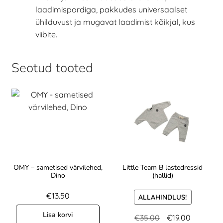
laadimispordiga, pakkudes universaalset
ühilduvust ja mugavat laadimist kõikjal, kus
viibite.
Seotud tooted
OMY – sametised värvilehed,
Little Team B lastedressid
Dino
(hallid)
€
13.50
ALLAHINDLUS!
Lisa korvi
€
35.00
€
19.00