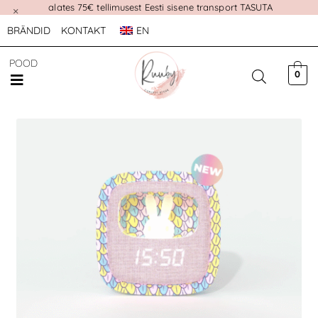
alates 75€ tellimusest Eesti sisene transport TASUTA
×
BRÄNDID
KONTAKT
EN
POOD
0