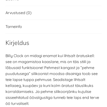
Arvustused (0)
Tarneinfo
Kirjeldus
Billy Clock on midagi enamat kui lihtsalt äratuskell:
see on magamistoa kaaslane, mis on täis stiili ja
lõbusaid funktsioone! Pehmest kangast ja “pehme
puudutusega” silikoonist moodsa disainiga toob see
teie lapse tuppa pehmuse. Seadistage lihtsalt
kellaaeg, kuupäev ja kuni kolm äratust täiuslikuks
korraldamiseks. Ja pehme silikoonjänku kujulise
sisseehitatud öövalgustiga tunneb teie laps end terve
öö turvaliselt.