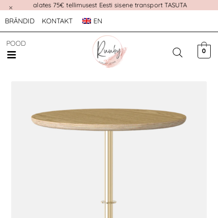
alates 75€ tellimusest Eesti sisene transport TASUTA
×
BRÄNDID
KONTAKT
EN
POOD
0