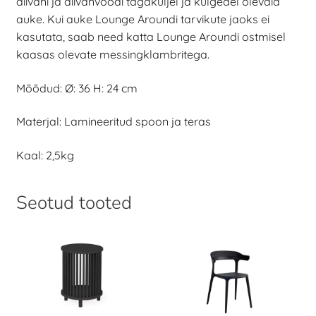
diivani ja diivanvoodi tagaküljel ja külgedel olevaid
auke. Kui auke Lounge Aroundi tarvikute jaoks ei
kasutata, saab need katta Lounge Aroundi ostmisel
kaasas olevate messingklambritega.
Mõõdud: Ø: 36 H: 24 cm
Materjal: Lamineeritud spoon ja teras
Kaal: 2,5kg
Seotud tooted