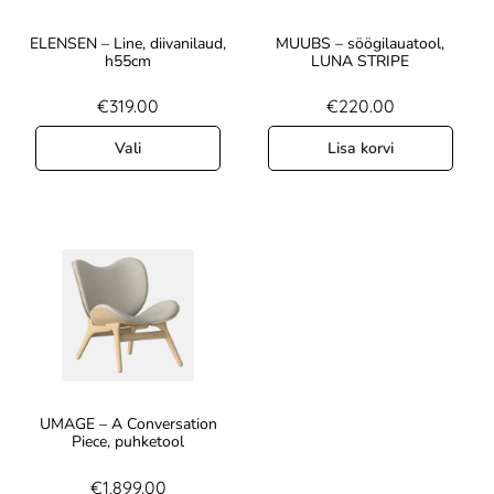
ELENSEN – Line, diivanilaud,
MUUBS – söögilauatool,
h55cm
LUNA STRIPE
€
319.00
€
220.00
Vali
Lisa korvi
UMAGE – A Conversation
Piece, puhketool
€
1,899.00