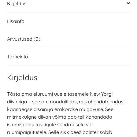
Kirjeldus
Lisainfo
Arvustused (0)
Tarneinfo
Kirjeldus
Tõsta oma eluruumi uuele tasemele New Yorgi
diivaniga – see on mooduliteos, mis ühendab endas
kaasaegse disaini ja erakordse mugavuse. See
mitmekülgne diivan võimaldab teil kohandada
istumispaigutust igale sündmusele või
ruumipaigutusele. Selle šikk beež polster sobib