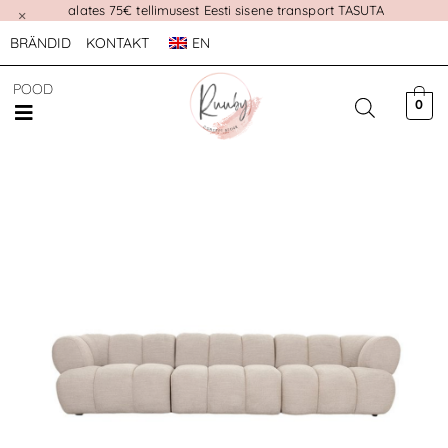
alates 75€ tellimusest Eesti sisene transport TASUTA
×
BRÄNDID
KONTAKT
EN
POOD
0