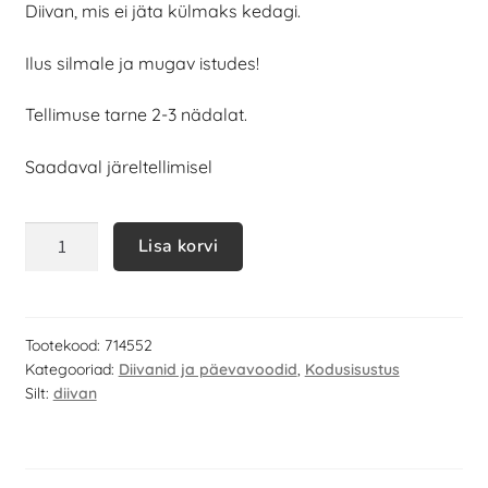
Diivan, mis ei jäta külmaks kedagi.
Ilus silmale ja mugav istudes!
Tellimuse tarne 2-3 nädalat.
Saadaval järeltellimisel
Lisa korvi
Tootekood:
714552
Kategooriad:
Diivanid ja päevavoodid
,
Kodusisustus
Silt:
diivan