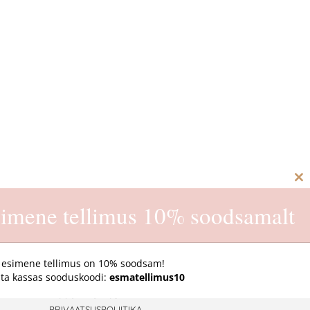
C
th
imene tellimus 10% soodsamalt
m
 esimene tellimus on 10% soodsam!
ta kassas sooduskoodi:
esmatellimus10
E-pood
MÜÜGITINGIMUSED
PRIVAATSUSPOLIITIKA