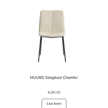
MUUBS Söögitool Chamfer
€
285.00
Lisa korvi