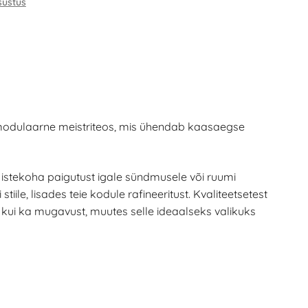
sustus
modulaarne meistriteos, mis ühendab kaasaegse
stekoha paigutust igale sündmusele või ruumi
stiile, lisades teie kodule rafineeritust. Kvaliteetsetest
t kui ka mugavust, muutes selle ideaalseks valikuks