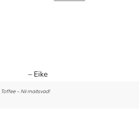
– Eike
offee – Nii maitsvad!