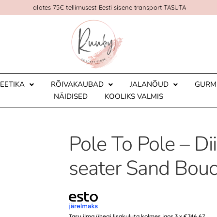
alates 75€ tellimusest Eesti sisene transport TASUTA
EETIKA
RÕIVAKAUBAD
JALANÕUD
GURM
NÄIDISED
KOOLIKS VALMIS
Pole To Pole – Di
seater Sand Bouc
Tasu ilma ühegi lisakuluta kolmes jaos 3 x
€
746.67