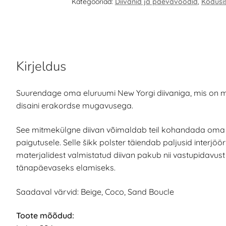
Kategooriad:
Diivanid ja päevavoodid
,
Kodusi
Kirjeldus
Suurendage oma eluruumi New Yorgi diivaniga, mis on 
disaini erakordse mugavusega.
See mitmekülgne diivan võimaldab teil kohandada oma i
paigutusele. Selle šikk polster täiendab paljusid interjööri 
materjalidest valmistatud diivan pakub nii vastupidavus
tänapäevaseks elamiseks.
Saadaval värvid: Beige, Coco, Sand Boucle
Toote mõõdud: