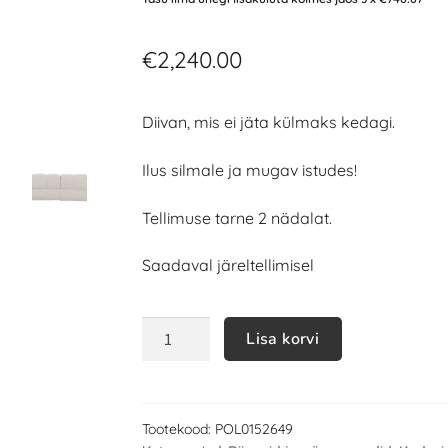
€
2,240.00
Diivan, mis ei jäta külmaks kedagi.
Ilus silmale ja mugav istudes!
Tellimuse tarne 2 nädalat.
Saadaval järeltellimisel
Lisa korvi
Tootekood:
POL0152649