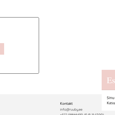
Es
Sinu
Kasu
Kontakt
info@ruuby.ee
+372 5
8846430 (E-R 11-17.00)