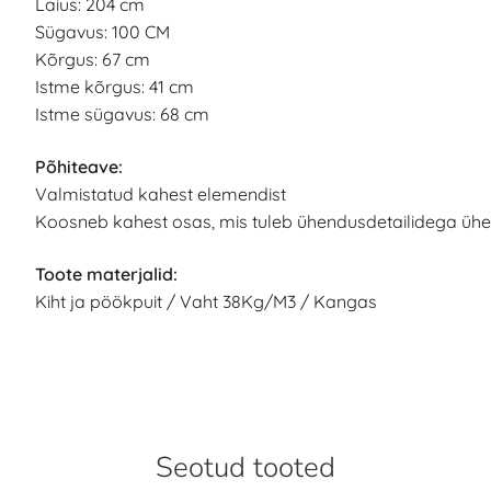
Laius: 204 cm
Sügavus: 100 CM
Kõrgus: 67 cm
Istme kõrgus: 41 cm
Istme sügavus: 68 cm
Põhiteave:
Valmistatud kahest elemendist
Koosneb kahest osas, mis tuleb ühendusdetailidega üh
Toote materjalid:
Kiht ja pöökpuit / Vaht 38Kg/M3 / Kangas
Seotud tooted