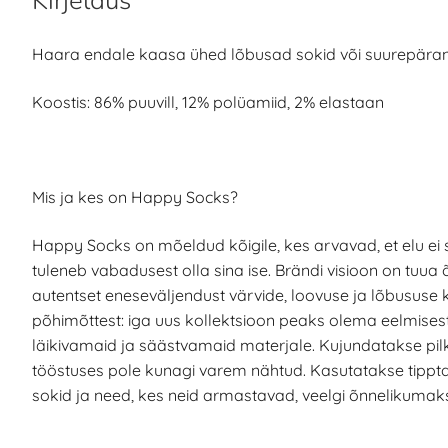
Kirjeldus
Haara endale kaasa ühed lõbusad sokid või suurepärane 
Koostis: 86% puuvill, 12% polüamiid, 2% elastaan
Mis ja kes on Happy Socks?
Happy Socks on mõeldud kõigile, kes arvavad, et elu ei sa
tuleneb vabadusest olla sina ise. Brändi visioon on tuua
autentset eneseväljendust värvide, loovuse ja lõbususe 
põhimõttest: iga uus kollektsioon peaks olema eelmise
läikivamaid ja säästvamaid materjale. Kujundatakse pil
tööstuses pole kunagi varem nähtud. Kasutatakse tippt
sokid ja need, kes neid armastavad, veelgi õnnelikumak