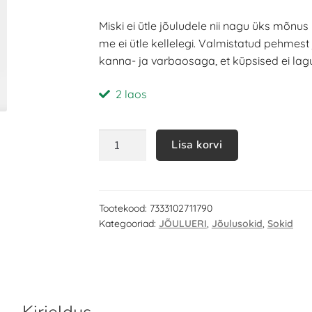
Miski ei ütle jõuludele nii nagu üks mõnus
me ei ütle kellelegi. Valmistatud pehmes
kanna- ja varbaosaga, et küpsised ei lag
2 laos
Lisa korvi
Tootekood:
7333102711790
Kategooriad:
JÕULUERI
,
Jõulusokid
,
Sokid