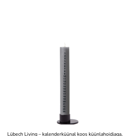
Lübech Living – kalenderküünal koos küünlahoidjaga,