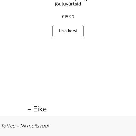
jõuluvürtsid
€
15.90
Lisa korvi
– Eike
offee – Nii maitsvad!