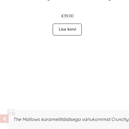
€
39.00
Lisa korvi
The Mallows karamellitäidisega vahukommid Crunchy T