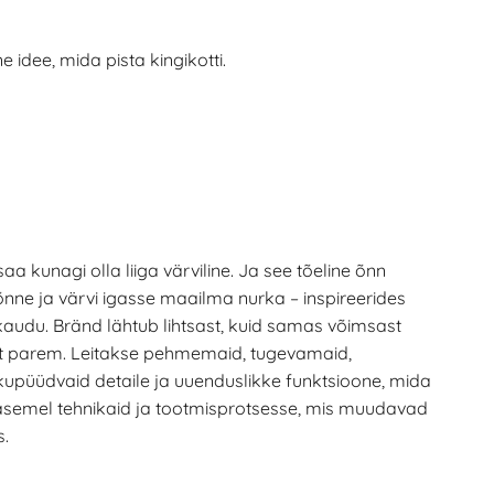
idee, mida pista kingikotti.
a kunagi olla liiga värviline. Ja see tõeline õnn
 õnne ja värvi igasse maailma nurka – inspireerides
kaudu. Bränd lähtub lihtsast, kuid samas võimsast
st parem. Leitakse pehmemaid, tugevamaid,
kupüüdvaid detaile ja uuenduslikke funktsioone, mida
asemel tehnikaid ja tootmisprotsesse, mis muudavad
s.