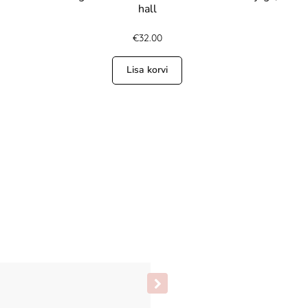
hall
€
32.00
Lisa korvi
Silly Silas sukkpüksid