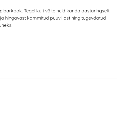
 piparkook. Tegelikult võite neid kanda aastaringselt,
t ja hingavast kammitud puuvillast ning tugevdatud
uneks.