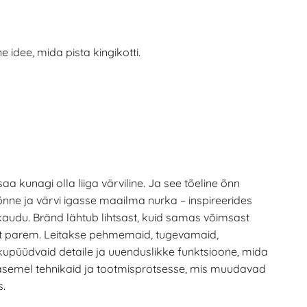
idee, mida pista kingikotti.
a kunagi olla liiga värviline. Ja see tõeline õnn
 õnne ja värvi igasse maailma nurka – inspireerides
kaudu. Bränd lähtub lihtsast, kuid samas võimsast
st parem. Leitakse pehmemaid, tugevamaid,
kupüüdvaid detaile ja uuenduslikke funktsioone, mida
asemel tehnikaid ja tootmisprotsesse, mis muudavad
s.