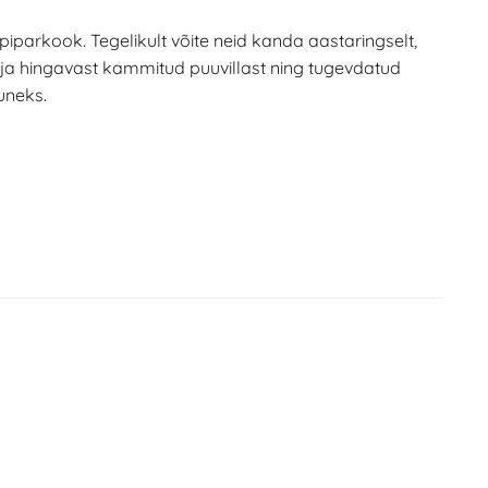
 piparkook. Tegelikult võite neid kanda aastaringselt,
t ja hingavast kammitud puuvillast ning tugevdatud
uneks.