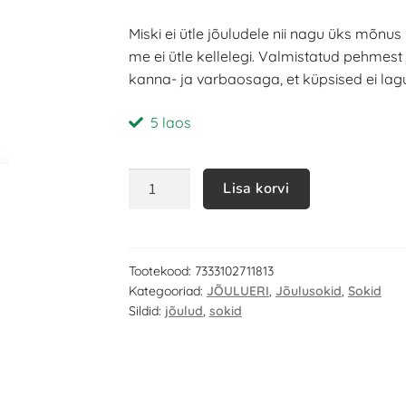
Miski ei ütle jõuludele nii nagu üks mõnus
me ei ütle kellelegi. Valmistatud pehmes
kanna- ja varbaosaga, et küpsised ei lag
5 laos
Lisa korvi
Tootekood:
7333102711813
Kategooriad:
JÕULUERI
,
Jõulusokid
,
Sokid
Sildid:
jõulud
,
sokid