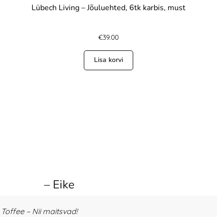
Lübech Living – Jõuluehted, 6tk karbis, must
€
39.00
Lisa korvi
– Eike
offee – Nii maitsvad!