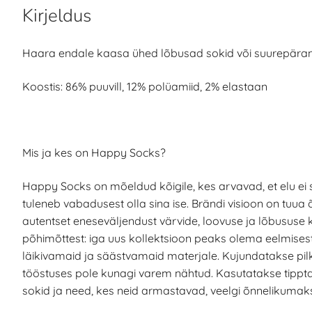
Kirjeldus
Haara endale kaasa ühed lõbusad sokid või suurepärane 
Koostis: 86% puuvill, 12% polüamiid, 2% elastaan
Mis ja kes on Happy Socks?
Happy Socks on mõeldud kõigile, kes arvavad, et elu ei sa
tuleneb vabadusest olla sina ise. Brändi visioon on tuua
autentset eneseväljendust värvide, loovuse ja lõbususe 
põhimõttest: iga uus kollektsioon peaks olema eelmise
läikivamaid ja säästvamaid materjale. Kujundatakse pil
tööstuses pole kunagi varem nähtud. Kasutatakse tippt
sokid ja need, kes neid armastavad, veelgi õnnelikumak