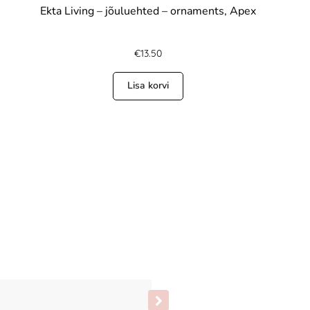
Ekta Living – jõuluehted – ornaments, Apex
€
13.50
Lisa korvi
Silly Silas sukkpüksid