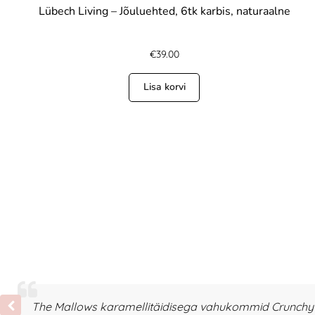
Lübech Living – Jõuluehted, 6tk karbis, naturaalne
€
39.00
Lisa korvi
The Mallows karamellitäidisega vahukommid Crunchy T