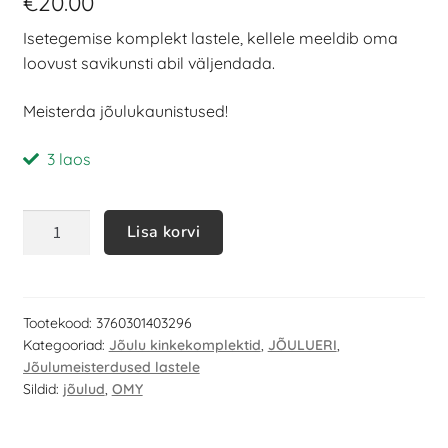
€
20.00
Isetegemise komplekt lastele, kellele meeldib oma
loovust savikunsti abil väljendada.
Meisterda jõulukaunistused!
3 laos
Lisa korvi
Tootekood:
3760301403296
Kategooriad:
Jõulu kinkekomplektid
,
JÕULUERI
,
Jõulumeisterdused lastele
Sildid:
jõulud
,
OMY