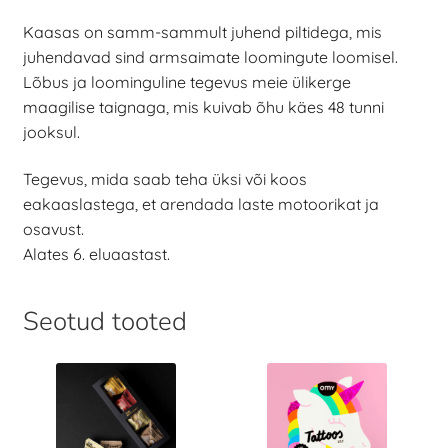
Kaasas on samm-sammult juhend piltidega, mis
juhendavad sind armsaimate loomingute loomisel.
Lõbus ja loominguline tegevus meie ülikerge
maagilise taignaga, mis kuivab õhu käes 48 tunni
jooksul.
Tegevus, mida saab teha üksi või koos
eakaaslastega, et arendada laste motoorikat ja
osavust.
Alates 6. eluaastast.
Seotud tooted