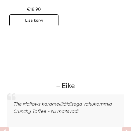
€
18.90
Lisa korvi
– Eike
The Mallows karamellitäidisega vahukommid
Crunchy Toffee – Nii maitsvad!