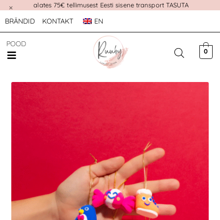
alates 75€ tellimusest Eesti sisene transport TASUTA
×
BRÄNDID
KONTAKT
EN
POOD
0