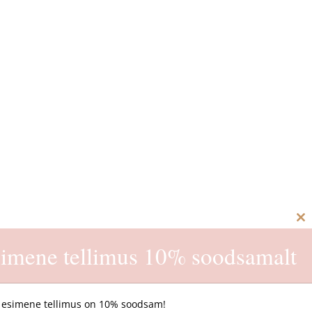
C
th
imene tellimus 10% soodsamalt
m
 esimene tellimus on 10% soodsam!