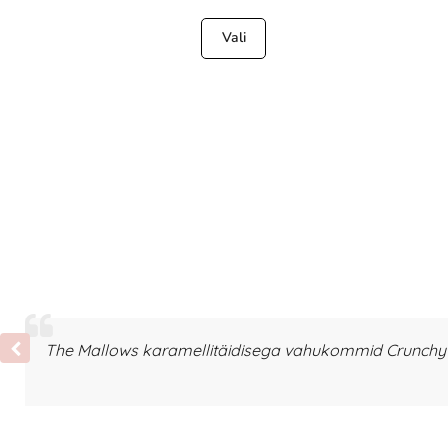
Vali
The Mallows karamellitäidisega vahukommid Crunchy T