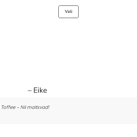
Vali
– Eike
offee – Nii maitsvad!