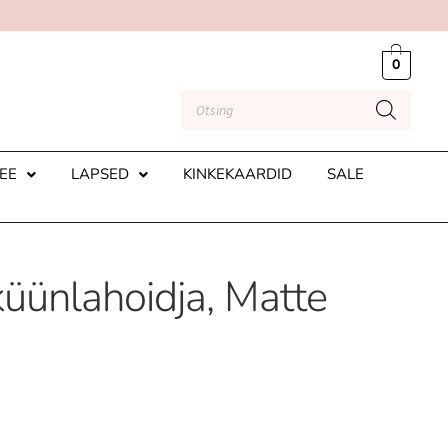
0
EE
LAPSED
KINKEKAARDID
SALE
küünlahoidja, Matte