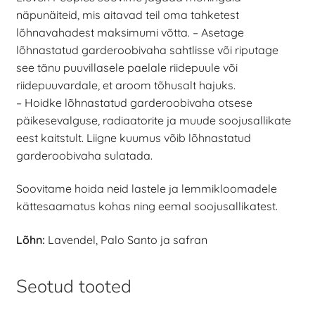
näpunäiteid, mis aitavad teil oma tahketest
lõhnavahadest maksimumi võtta. – Asetage
lõhnastatud garderoobivaha sahtlisse või riputage
see tänu puuvillasele paelale riidepuule või
riidepuuvardale, et aroom tõhusalt hajuks.
– Hoidke lõhnastatud garderoobivaha otsese
päikesevalguse, radiaatorite ja muude soojusallikate
eest kaitstult. Liigne kuumus võib lõhnastatud
garderoobivaha sulatada.
Soovitame hoida neid lastele ja lemmikloomadele
kättesaamatus kohas ning eemal soojusallikatest.
Lõhn:
Lavendel, Palo Santo ja safran
Seotud tooted