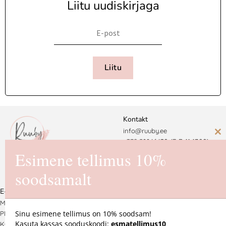
Liitu uudiskirjaga
Liitu
Kontakt
info@ruuby.ee
C
+372 5
8846430 (E-R 11-17.00)
th
Esimene tellimus 10%
Ruuby Disain OÜ
m
soodsamalt
Reg. nr. 16725550
E-pood
MÜÜGITINGIMUSED
Sinu esimene tellimus on 10% soodsam!
PRIVAATSUSPOLIITIKA
Kasuta kassas sooduskoodi:
esmatellimus10
KOHALETOIMETAMINE JA