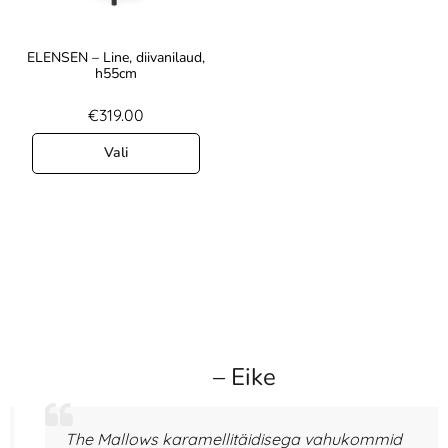
ELENSEN – Line, diivanilaud,
h55cm
€
319.00
Vali
– Eike
The Mallows karamellitäidisega vahukommid