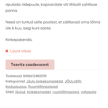
riputada riidepuule, kapivardale või lihtsalt sahtlisse
panna.
Need on tuntud selle poolest, et säilitavad oma lõhna
üle 6 kuu, isegi kuni aasta.
Kinkepakendis.
Laost otsas
Teavita saadavusest
Tootekood:
8436612480039
Kategooriad:
Jõulu kinkekomplektid
,
JÕULUERI
,
Kodusisustus
,
Ruumilõhnastajad
Sildid:
jõulud
,
kinkekomplekt
,
ruumilõhnastaja
,
vahapala