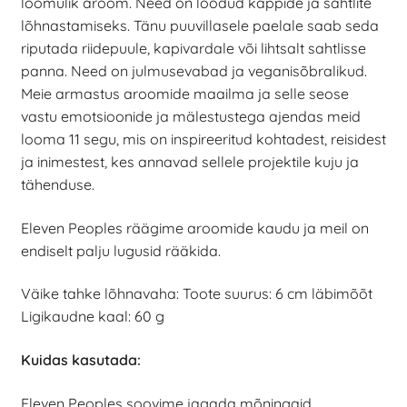
loomulik aroom. Need on loodud kappide ja sahtlite
lõhnastamiseks. Tänu puuvillasele paelale saab seda
riputada riidepuule, kapivardale või lihtsalt sahtlisse
panna. Need on julmusevabad ja veganisõbralikud.
Meie armastus aroomide maailma ja selle seose
vastu emotsioonide ja mälestustega ajendas meid
looma 11 segu, mis on inspireeritud kohtadest, reisidest
ja inimestest, kes annavad sellele projektile kuju ja
tähenduse.
Eleven Peoples räägime aroomide kaudu ja meil on
endiselt palju lugusid rääkida.
Väike tahke lõhnavaha: Toote suurus: 6 cm läbimõõt
Ligikaudne kaal: 60 g
Kuidas kasutada:
Eleven Peoples soovime jagada mõningaid