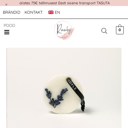
alates 75€ tellimusest Eesti sisene transport TASUTA
×
BRÄNDID
KONTAKT
EN
POOD
0