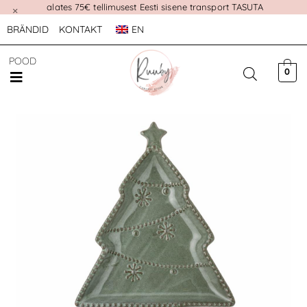
alates 75€ tellimusest Eesti sisene transport TASUTA
×
BRÄNDID
KONTAKT
EN
POOD
0