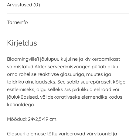
Arvustused (0)
Tarneinfo
Kirjeldus
Bloomingville’i jõulupuu kujuline ja kivikeraamikast
valmistatud Alder serveerimisvaagen püüab pilku
oma rohelise reaktiivse glasuuriga, muutes iga
taldriku ainulaadseks. See sobib suurepäraselt kõige
esitlemiseks, olgu selleks siis pidulikud eelroad või
jõuluküpsised, või dekoratiivseks elemendiks kodus
küünaldega.
Mõõdud: 24×2,5×19 cm.
Glasuuri olemuse tõttu varieeruvad värvitoonid ja