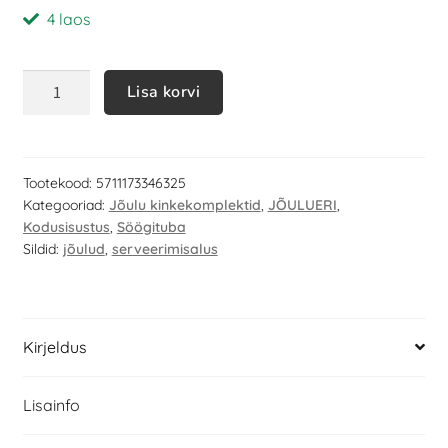
4 laos
Lisa korvi
Tootekood:
5711173346325
Kategooriad:
Jõulu kinkekomplektid
,
JÕULUERI
,
Kodusisustus
,
Söögituba
Sildid:
jõulud
,
serveerimisalus
Kirjeldus
Lisainfo