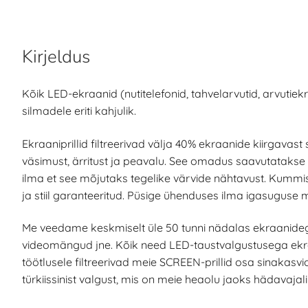
Kirjeldus
Kõik LED-ekraanid (nutitelefonid, tahvelarvutid, arvutiekra
silmadele eriti kahjulik.
Ekraaniprillid filtreerivad välja 40% ekraanide kiirgavas
väsimust, ärritust ja peavalu. See omadus saavutatakse
ilma et see mõjutaks tegelike värvide nähtavust. Kumm
ja stiil garanteeritud. Püsige ühenduses ilma igasuguse 
Me veedame keskmiselt üle 50 tunni nädalas ekraanidega 
videomängud jne. Kõik need LED-taustvalgustusega ekraan
töötlusele filtreerivad meie SCREEN-prillid osa sinakasvi
türkiissinist valgust, mis on meie heaolu jaoks hädavajali