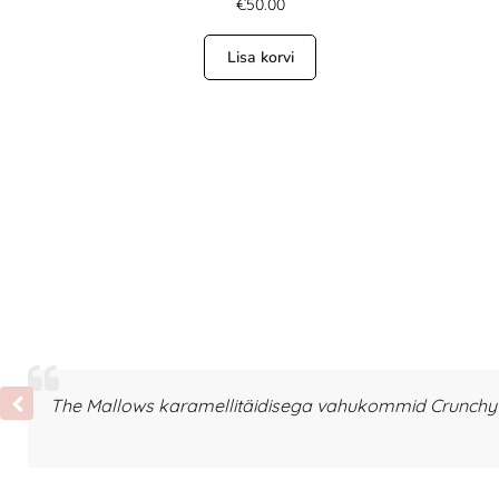
€
50.00
Lisa korvi
The Mallows karamellitäidisega vahukommid Crunchy T