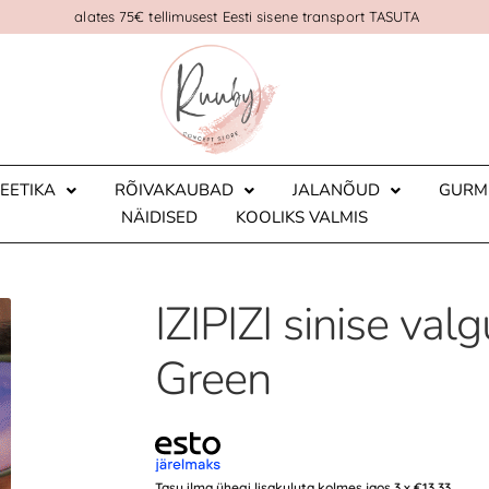
alates 75€ tellimusest Eesti sisene transport TASUTA
EETIKA
RÕIVAKAUBAD
JALANÕUD
GURM
NÄIDISED
KOOLIKS VALMIS
IZIPIZI sinise valg
Green
Tasu ilma ühegi lisakuluta kolmes jaos 3 x
€
13.33