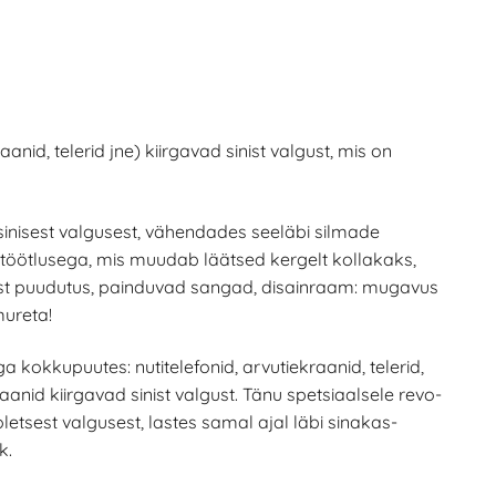
anid, telerid jne) kiirgavad sinist valgust, mis on
t sinisest valgusest, vähendades seeläbi silmade
 töötlusega, mis muudab läätsed kergelt kollakaks,
ist puudutus, painduvad sangad, disainraam: mugavus
mureta!
kokkupuutes: nutitelefonid, arvutiekraanid, telerid,
id kiirgavad sinist valgust. Tänu spetsiaalsele revo-
oletsest valgusest, lastes samal ajal läbi sinakas-
k.