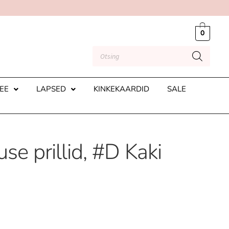
0
EE
LAPSED
KINKEKAARDID
SALE
use prillid, #D Kaki