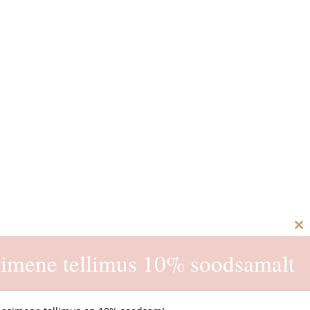
C
th
imene tellimus 10% soodsamalt
m