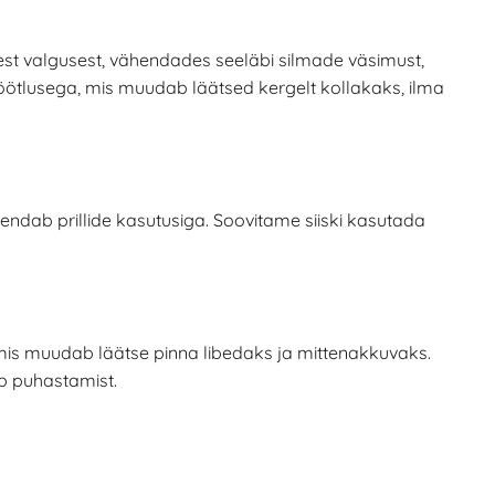
isest valgusest, vähendades seeläbi silmade väsimust,
öötlusega, mis muudab läätsed kergelt kollakaks, ilma
endab prillide kasutusiga. Soovitame siiski kasutada
is muudab läätse pinna libedaks ja mittenakkuvaks.
ab puhastamist.