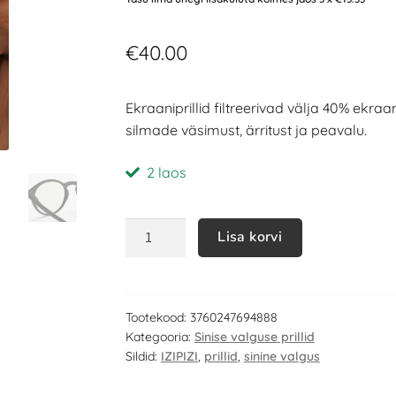
€
40.00
Ekraaniprillid filtreerivad välja 40% ekra
silmade väsimust, ärritust ja peavalu.
2 laos
Lisa korvi
Tootekood:
3760247694888
Kategooria:
Sinise valguse prillid
Sildid:
IZIPIZI
,
prillid
,
sinine valgus