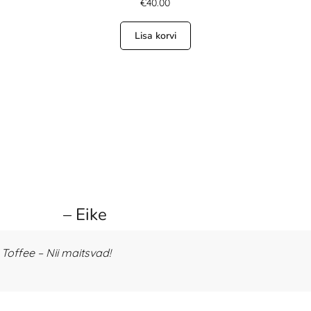
€
40.00
Lisa korvi
– Eike
offee – Nii maitsvad!