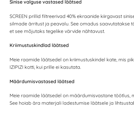
Sinise valguse vastased läätsed
SCREEN prillid filtreerivad 40% ekraanide kiirgavast sin
silmade ärritust ja peavalu. See omadus saavutatakse t
et see mõjutaks tegelike värvide nähtavust.
Kriimustuskindlad läätsed
Meie raamide läätsedel on kriimustuskindel kate, mis pik
IZIPIZI kotti, kui prille ei kasutata.
Määrdumisvastased läätsed
Meie raamide läätsedel on määrdumisvastane töötlus, m
See hoiab ära materjali ladestumise läätsele ja lihtsust