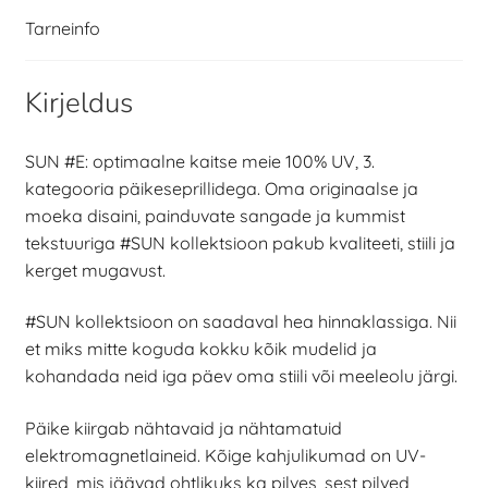
Tarneinfo
Kirjeldus
SUN #E: optimaalne kaitse meie 100% UV, 3.
kategooria päikeseprillidega. Oma originaalse ja
moeka disaini, painduvate sangade ja kummist
tekstuuriga #SUN kollektsioon pakub kvaliteeti, stiili ja
kerget mugavust.
#SUN kollektsioon on saadaval hea hinnaklassiga. Nii
et miks mitte koguda kokku kõik mudelid ja
kohandada neid iga päev oma stiili või meeleolu järgi.
Päike kiirgab nähtavaid ja nähtamatuid
elektromagnetlaineid. Kõige kahjulikumad on UV-
kiired, mis jäävad ohtlikuks ka pilves, sest pilved