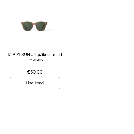
IZIPIZI SUN #N päikeseprillid
– Havane
€
50.00
Lisa korvi