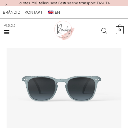
alates 75€ tellimusest Eesti sisene transport TASUTA
×
BRÄNDID
KONTAKT
EN
POOD
0