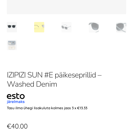
IZIPIZI SUN #E päikeseprillid –
Washed Denim
Tasu ilma ühegi lisakuluta kolmes jaos 3 x
€
13.33
€
40.00