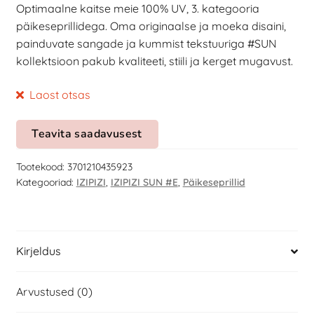
Optimaalne kaitse meie 100% UV, 3. kategooria
päikeseprillidega. Oma originaalse ja moeka disaini,
painduvate sangade ja kummist tekstuuriga #SUN
kollektsioon pakub kvaliteeti, stiili ja kerget mugavust.
Laost otsas
Teavita saadavusest
Tootekood:
3701210435923
Kategooriad:
IZIPIZI
,
IZIPIZI SUN #E
,
Päikeseprillid
Kirjeldus
Arvustused (0)