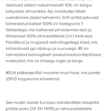
neelavad sellest maksimaalselt 10%. UV-kiirgus
kahjustab silmarakke. Aja möödudes läheb
uuendamine järjest kehvemini. SUN-prillid pakuvad
kohandatud kaitset 100% UV-kategooria 3
läätsedega, mis kaitsevad pimestamise eest ja
filtreerivad 100% ultraviolettkiirte (UV) kiirte eest.
Paindlikud ja mugavad vedruhingedega käed, mis
kohanduvad iga näokuju ja suurusega. #E on
valmistatud bioloogiliselt saadud kastoorõlipõhisest
materjalist, mis on ühtaegu tugev ja kerge.
#SUN päikeseprillid: moodne must-have, mis paneb
IZIPIZI kogukonna kõnelema!
See mudel vastab Euroopa standarditele retseptita
prillide jaoks (NF EN 14139) ja rahvusvahelistele