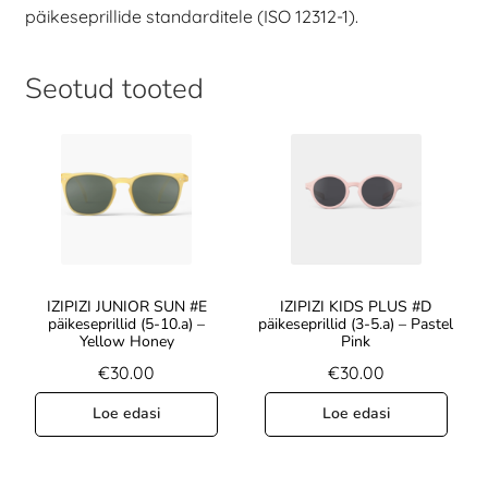
päikeseprillide standarditele (ISO 12312-1).
Seotud tooted
IZIPIZI JUNIOR SUN #E
IZIPIZI KIDS PLUS #D
päikeseprillid (5-10.a) –
päikeseprillid (3-5.a) – Pastel
Yellow Honey
Pink
€
30.00
€
30.00
Loe edasi
Loe edasi