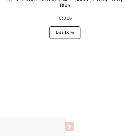
Blue
€
30.00
Lisa korvi
Silly Silas sukkpüksid