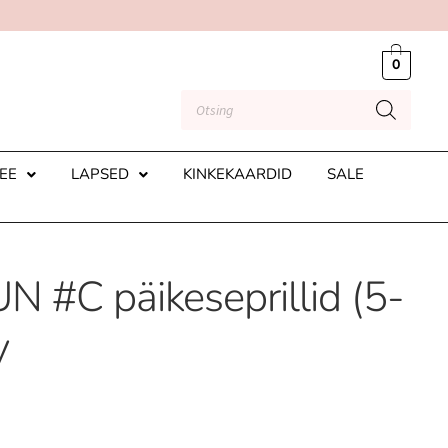
0
EE
LAPSED
KINKEKAARDID
SALE
N #C päikeseprillid (5-
y