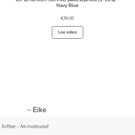
Navy Blue
€
30.00
Loe edasi
– Eike
offee – Nii maitsvad!