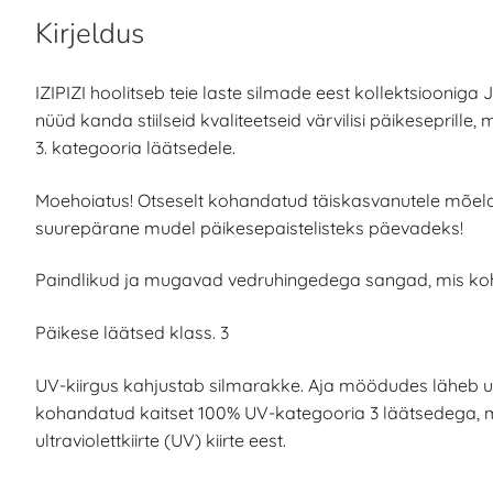
Kirjeldus
IZIPIZI hoolitseb teie laste silmade eest kollektsiooni
nüüd kanda stiilseid kvaliteetseid värvilisi päikesepril
3. kategooria läätsedele.
Moehoiatus! Otseselt kohandatud täiskasvanutele mõeldu
suurepärane mudel päikesepaistelisteks päevadeks!
Paindlikud ja mugavad vedruhingedega sangad, mis ko
Päikese läätsed klass. 3
UV-kiirgus kahjustab silmarakke. Aja möödudes läheb u
kohandatud kaitset 100% UV-kategooria 3 läätsedega, mi
ultraviolettkiirte (UV) kiirte eest.