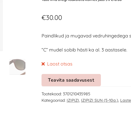
€
30.00
Paindlikud ja mugavad vedruhingedega s
“C” mudel sobib hästi ka al. 3 aastasele.
Laost otsas
Teavita saadavusest
Tootekood:
3701210435985
Kategooriad:
IZIPIZI
,
IZIPIZI SUN (5-10a.)
,
Laste