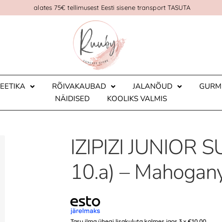
alates 75€ tellimusest Eesti sisene transport TASUTA
EETIKA
RÕIVAKAUBAD
JALANÕUD
GURM
NÄIDISED
KOOLIKS VALMIS
IZIPIZI JUNIOR SU
10.a) – Mahogan
Tasu ilma ühegi lisakuluta kolmes jaos 3 x
€
10.00