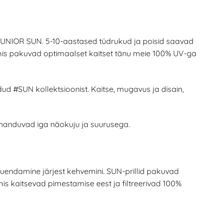
ga JUNIOR SUN. 5-10-aastased tüdrukud ja poisid saavad
le, mis pakuvad optimaalset kaitset tänu meie 100% UV-ga
d #SUN kollektsioonist. Kaitse, mugavus ja disain,
handuvad iga näokuju ja suurusega.
uendamine järjest kehvemini. SUN-prillid pakuvad
s kaitsevad pimestamise eest ja filtreerivad 100%