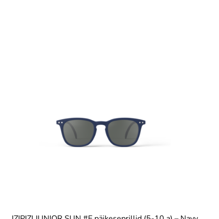
IZIPIZI JUNIOR SUN #E päikeseprillid (5-10.a) – Navy