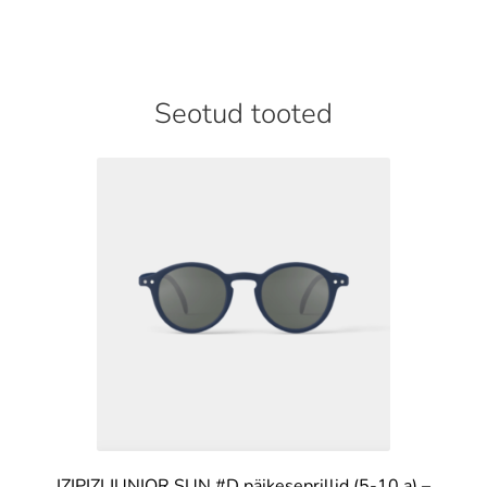
Seotud tooted
IZIPIZI JUNIOR SUN #D päikeseprillid (5-10.a) –