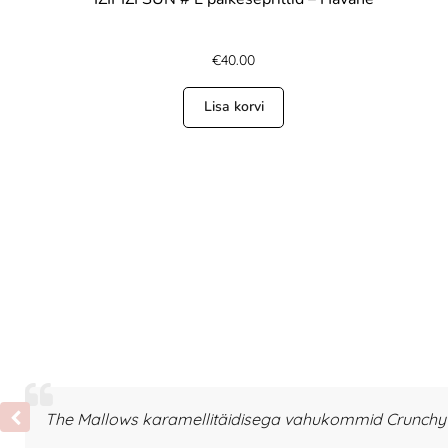
€
40.00
Lisa korvi
The Mallows karamellitäidisega vahukommid Crunchy T