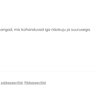
angad, mis kohanduvad iga näokuju ja suurusega.
 päikeseprillid
,
Päikeseprillid