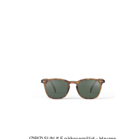
IZIPIZI SUN # E päikeseprillid – Havane