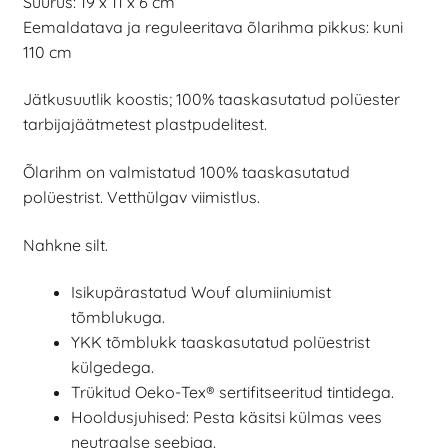
Suurus: 19 x 11 x 6 cm
Eemaldatava ja reguleeritava õlarihma pikkus: kuni
110 cm
Jätkusuutlik koostis; 100% taaskasutatud polüester
tarbijajäätmetest plastpudelitest.
Õlarihm on valmistatud 100% taaskasutatud
polüestrist. Vetthülgav viimistlus.
Nahkne silt.
Isikupärastatud Wouf alumiiniumist
tõmblukuga.
YKK tõmblukk taaskasutatud polüestrist
külgedega.
Trükitud Oeko-Tex® sertifitseeritud tintidega.
Hooldusjuhised: Pesta käsitsi külmas vees
neutraalse seebiga.