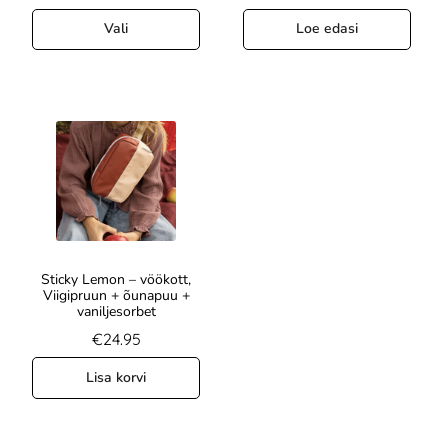
Vali
Loe edasi
Sticky Lemon – vöökott,
Viigipruun + õunapuu +
vaniljesorbet
€
24.95
Lisa korvi