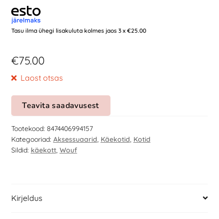
Tasu ilma ühegi lisakuluta kolmes jaos 3 x
€
25.00
€
75.00
Laost otsas
Teavita saadavusest
Tootekood:
8474406994157
Kategooriad:
Aksessuaarid
,
Käekotid
,
Kotid
Sildid:
käekott
,
Wouf
Kirjeldus