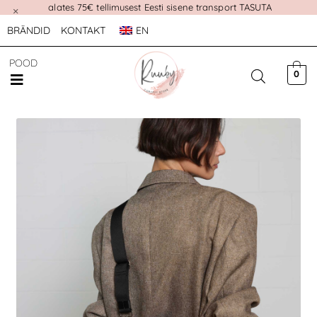
alates 75€ tellimusest Eesti sisene transport TASUTA
×
BRÄNDID
KONTAKT
EN
POOD
0