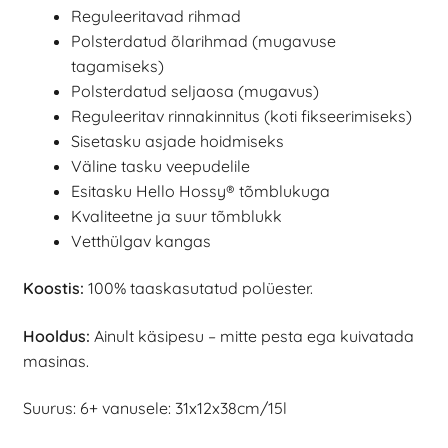
Reguleeritavad rihmad
Polsterdatud õlarihmad (mugavuse
tagamiseks)
Polsterdatud seljaosa (mugavus)
Reguleeritav rinnakinnitus (koti fikseerimiseks)
Sisetasku asjade hoidmiseks
Väline tasku veepudelile
Esitasku Hello Hossy® tõmblukuga
Kvaliteetne ja suur tõmblukk
Vetthülgav kangas
Koostis:
100% taaskasutatud polüester.
Hooldus:
Ainult käsipesu – mitte pesta ega kuivatada
masinas.
Suurus: 6+ vanusele: 31x12x38cm/15l