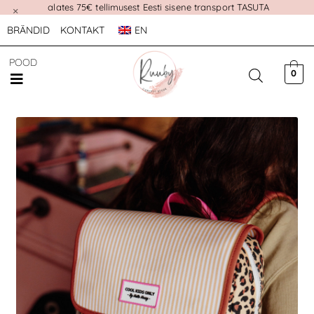
alates 75€ tellimusest Eesti sisene transport TASUTA
×
BRÄNDID
KONTAKT
EN
POOD
0