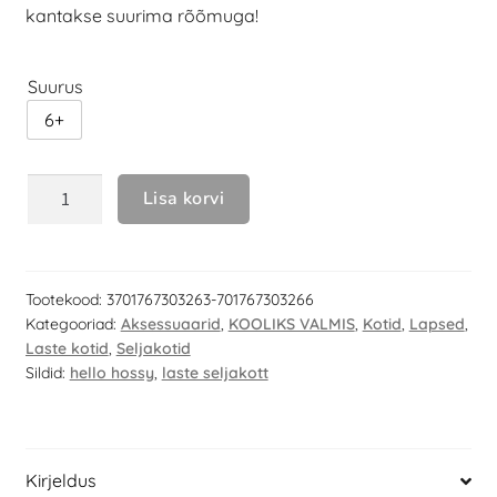
kantakse suurima rõõmuga!
Suurus
6+
Lisa korvi
Tootekood:
3701767303263-701767303266
Kategooriad:
Aksessuaarid
,
KOOLIKS VALMIS
,
Kotid
,
Lapsed
,
Laste kotid
,
Seljakotid
Sildid:
hello hossy
,
laste seljakott
Kirjeldus