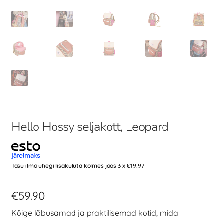
Hello Hossy seljakott, Leopard
Tasu ilma ühegi lisakuluta kolmes jaos 3 x
€
19.97
€
59.90
Kõige lõbusamad ja praktilisemad kotid, mida