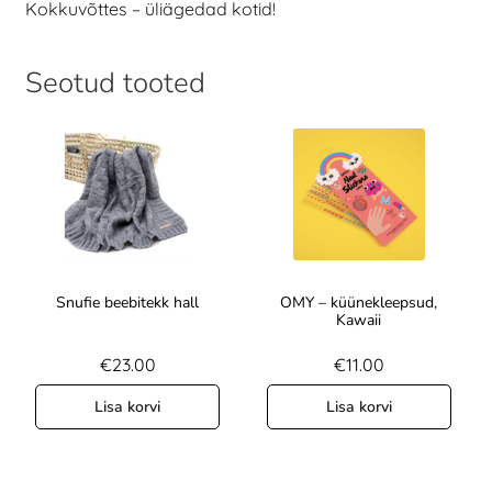
Kokkuvõttes – üliägedad kotid!
Seotud tooted
Snufie beebitekk hall
OMY – küünekleepsud,
Kawaii
€
23.00
€
11.00
Lisa korvi
Lisa korvi