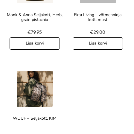
Monk & Anna Seljakott, Herb,
Ekta Living – võtmehoidja
grain pistachio
kott, must
€
79.95
€
29.00
Lisa korvi
Lisa korvi
WOUF – Seljakott, KIM