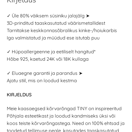
✓ Üle 80% väiksem süsiniku jalajälg ➤
3D-prinditud taaskasutatud väärismetallidest
Tarnitakse keskkonnasõbralikus kinke-/hoiukarbis
Iga valmistatud ja müüdud ese istutab puu
✓ Hüpoallergeenne ja eetiliselt hangitud*
Hõbe 925, kaetud 24K või 18K kullaga
✓ Eluaegne garantii ja parandus ➤
Ajatu stiil, mis on loodud kestma
KIRJELDUS
Meie kaasaegsed kõrvarõngad TINY on inspireeritud
Põhjala esteetikast ja loodud kandmiseks üksi või
koos teiste kõrvarõngastega. Need on 100% ehtsad ja
toodetud tellimuse peale, kasutades taaskasutatud