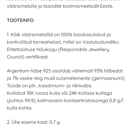
väärismetalle ja lisandite tootmismeetodit Eestis.
TOOTEINFO
1. Kõik väärismetallid on 100% taaskasutatud ja
kontrollitud tarneahelast, millel on Vastutustundliku
Ehtetööstuse Nõukogu (Responsible Jewellery
Council) sertifikaat:
Argentium hõbe 925 sisaldab vähemalt 93% hõbedat
ja 7% vaske ning muid sulamelemente (germaaniumi).
Toode on plii-, kaadmiumi- ja niklivaba.
Kullatud 18K roosa kulla või 24K kollase kullaga
(puhtus 99,9), katmisvann kontsentratsiooniga 0,8 g/l
kulla kohta.
2. Ühe eseme kaal: 0,7 g.