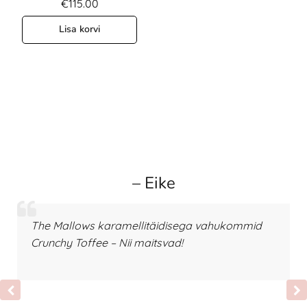
€
115.00
Lisa korvi
– Eike
The Mallows karamellitäidisega vahukommid
Crunchy Toffee – Nii maitsvad!