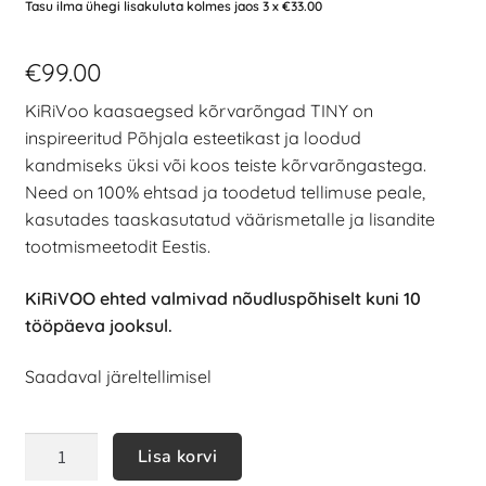
Tasu ilma ühegi lisakuluta kolmes jaos 3 x
€
33.00
€
99.00
KiRiVoo kaasaegsed kõrvarõngad TINY on
inspireeritud Põhjala esteetikast ja loodud
kandmiseks üksi või koos teiste kõrvarõngastega.
Need on 100% ehtsad ja toodetud tellimuse peale,
kasutades taaskasutatud väärismetalle ja lisandite
tootmismeetodit Eestis.
KiRiVOO ehted valmivad nõudluspõhiselt kuni 10
tööpäeva jooksul.
Saadaval järeltellimisel
Lisa korvi