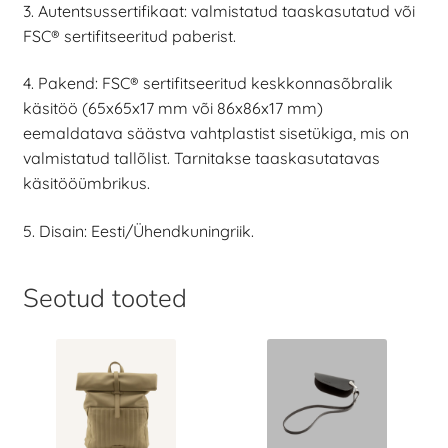
3. Autentsussertifikaat: valmistatud taaskasutatud või
FSC® sertifitseeritud paberist.
4. Pakend: FSC® sertifitseeritud keskkonnasõbralik
käsitöö (65x65x17 mm või 86x86x17 mm)
eemaldatava säästva vahtplastist sisetükiga, mis on
valmistatud tallõlist. Tarnitakse taaskasutatavas
käsitööümbrikus.
5. Disain: Eesti/Ühendkuningriik.
Seotud tooted