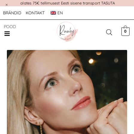
alates 75€ tellimusest Eesti sisene transport TASUTA
×
BRÄNDID
KONTAKT
EN
POOD
0