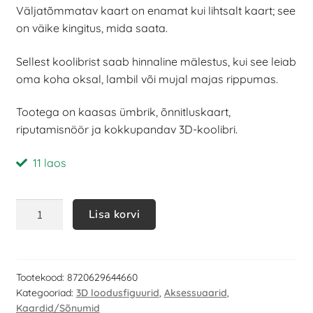
Väljatõmmatav kaart on enamat kui lihtsalt kaart; see
põhjal
on väike kingitus, mida saata.
Sellest koolibrist saab hinnaline mälestus, kui see leiab
oma koha oksal, lambil või mujal majas rippumas.
Tootega on kaasas ümbrik, õnnitluskaart,
riputamisnöör ja kokkupandav 3D-koolibri.
11 laos
Lisa korvi
Tootekood:
8720629644660
Kategooriad:
3D loodusfiguurid
,
Aksessuaarid
,
Kaardid/Sõnumid