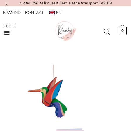
alates 75€ tellimusest Eesti sisene transport TASUTA
×
BRÄNDID
KONTAKT
EN
POOD
0