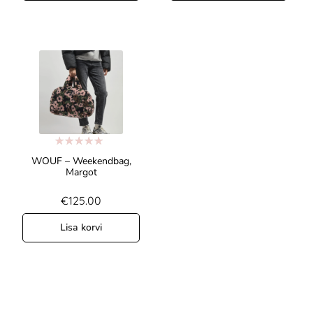
Hinnanguga
WOUF – Weekendbag,
5.00
/ 5
Margot
€
125.00
Lisa korvi