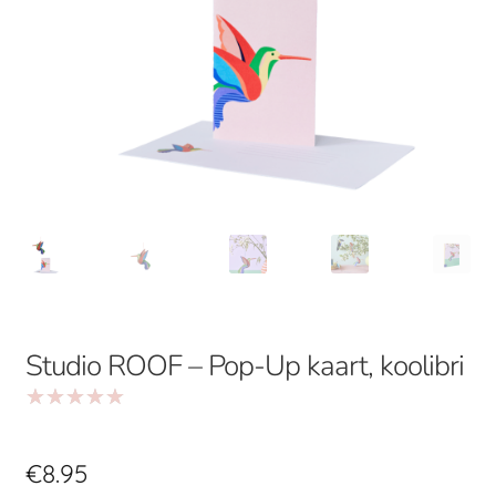
Studio ROOF – Pop-Up kaart, koolibri
Hinnatud
5.00
/5
€
8.95
kliendi
1
hinnangu