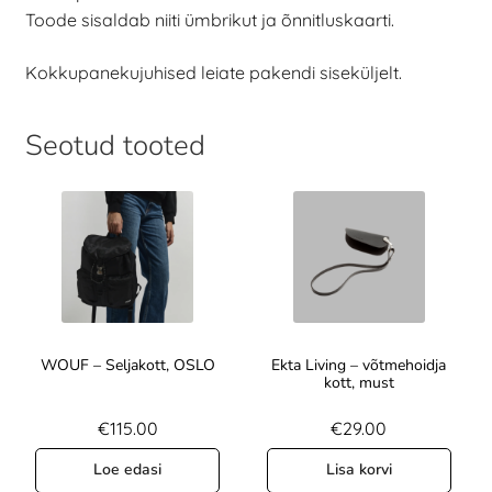
Toode sisaldab niiti ümbrikut ja õnnitluskaarti.
Kokkupanekujuhised leiate pakendi siseküljelt.
Seotud tooted
WOUF – Seljakott, OSLO
Ekta Living – võtmehoidja
kott, must
€
115.00
€
29.00
Loe edasi
Lisa korvi