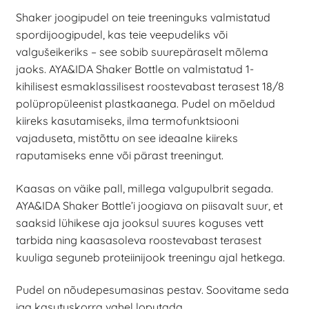
Shaker joogipudel on teie treeninguks valmistatud
spordijoogipudel, kas teie veepudeliks või
valgušeikeriks – see sobib suurepäraselt mõlema
jaoks. AYA&IDA Shaker Bottle on valmistatud 1-
kihilisest esmaklassilisest roostevabast terasest 18/8
polüpropüleenist plastkaanega. Pudel on mõeldud
kiireks kasutamiseks, ilma termofunktsiooni
vajaduseta, mistõttu on see ideaalne kiireks
raputamiseks enne või pärast treeningut.
Kaasas on väike pall, millega valgupulbrit segada.
AYA&IDA Shaker Bottle’i joogiava on piisavalt suur, et
saaksid lühikese aja jooksul suures koguses vett
tarbida ning kaasasoleva roostevabast terasest
kuuliga seguneb proteiinijook treeningu ajal hetkega.
Pudel on nõudepesumasinas pestav. Soovitame seda
iga kasutuskorra vahel loputada.