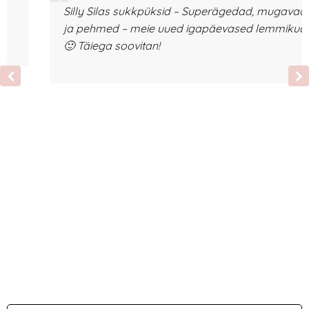
Silly Silas sukkpüksid – Superägedad, mugavad
ja pehmed – meie uued igapäevased lemmikud
🙂 Täiega soovitan!