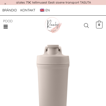
alates 75€ tellimusest Eesti sisene transport TASUTA
×
BRÄNDID
KONTAKT
EN
POOD
0