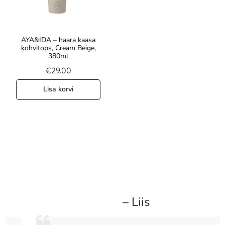
AYA&IDA – haara kaasa
kohvitops, Cream Beige,
380ml
€
29.00
Lisa korvi
– Liis