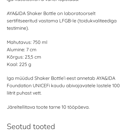
AYA&IDA Shaker Bottle on laboratoorselt
sertifitseeritud vastama LFGB-le (toidukvaliteediga
testimine).
Mahutavus: 750 ml
Alumine: 7 cm
Kõrgus: 23,5 cm
Kaal: 225 g
Iga müüdud Shaker Bottle’i eest annetab AYA&IDA
Foundation UNICEFi kaudu abivajavatele lastele 100
liitrit puhast vett.
Järeltellitava toote tarne 10 tööpäeva.
Seotud tooted