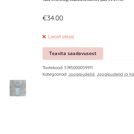
€
34.00
Laost otsas
Teavita saadavusest
Tootekood:
5745000059911
Kategooriad:
Joogipudelid
,
Joogipudelid ja h