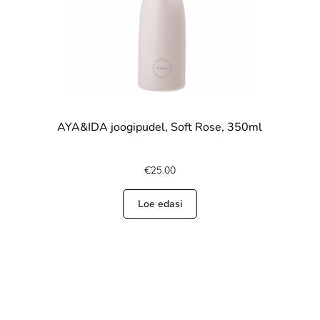
AYA&IDA joogipudel, Soft Rose, 350ml
€
25.00
Loe edasi