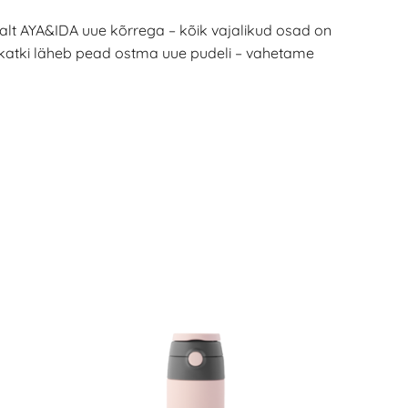
alt AYA&IDA uue kõrrega – kõik vajalikud osad on
 katki läheb pead ostma uue pudeli – vahetame