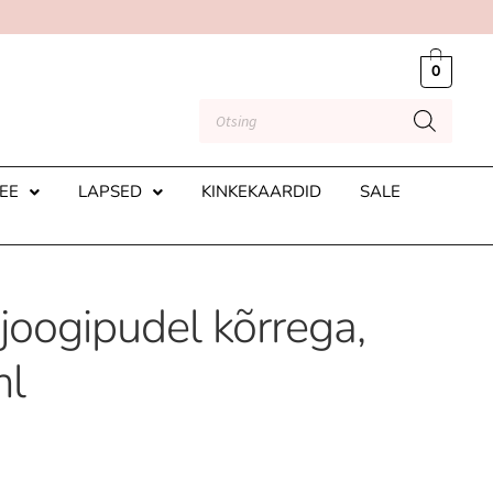
0
EE
LAPSED
KINKEKAARDID
SALE
joogipudel kõrrega,
ml