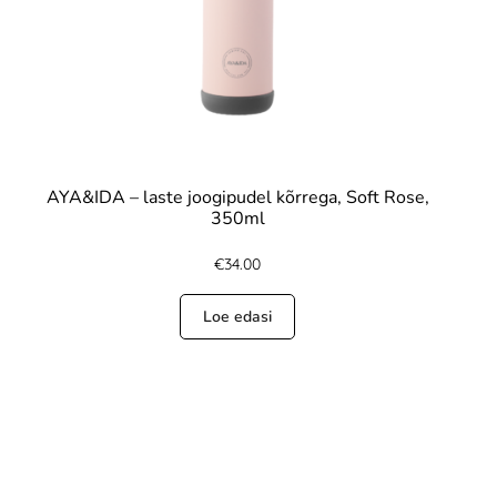
AYA&IDA – laste joogipudel kõrrega, Soft Rose,
350ml
€
34.00
Loe edasi