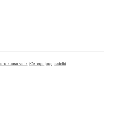
aara kaasa valik
,
Kõrrega joogipudelid