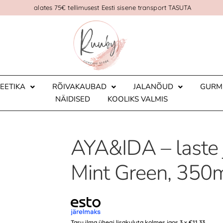
alates 75€ tellimusest Eesti sisene transport TASUTA
EETIKA
RÕIVAKAUBAD
JALANÕUD
GURM
NÄIDISED
KOOLIKS VALMIS
AYA&IDA – laste 
Mint Green, 350
Tasu ilma ühegi lisakuluta kolmes jaos 3 x
€
11.33