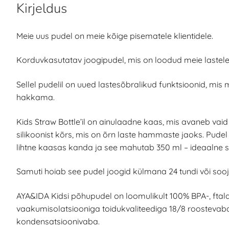
Kirjeldus
Meie uus pudel on meie kõige pisematele klientidele.
Korduvkasutatav joogipudel, mis on loodud meie lastele
Sellel pudelil on uued lastesõbralikud funktsioonid, mi
hakkama.
Kids Straw Bottle’il on ainulaadne kaas, mis avaneb vai
silikoonist kõrs, mis on õrn laste hammaste jaoks. Pud
lihtne kaasas kanda ja see mahutab 350 ml – ideaalne s
Samuti hoiab see pudel joogid külmana 24 tundi või sooj
AYA&IDA Kidsi põhupudel on loomulikult 100% BPA-, ftala
vaakumisolatsiooniga toidukvaliteediga 18/8 roostevabast 
kondensatsioonivaba.