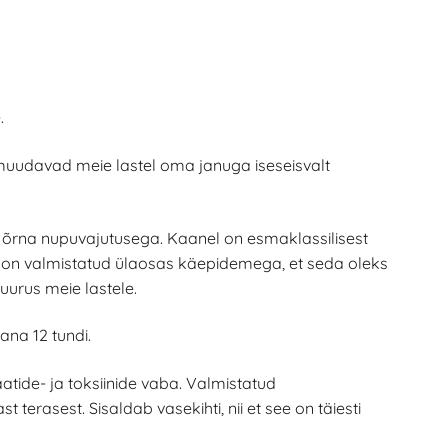
.
s muudavad meie lastel oma januga iseseisvalt
d õrna nupuvajutusega. Kaanel on esmaklassilisest
el on valmistatud ülaosas käepidemega, et seda oleks
uurus meie lastele.
ana 12 tundi.
atide- ja toksiinide vaba. Valmistatud
terasest. Sisaldab vasekihti, nii et see on täiesti