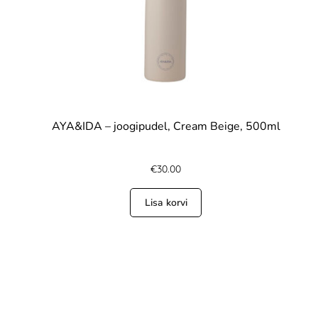
AYA&IDA – joogipudel, Cream Beige, 500ml
€
30.00
Lisa korvi