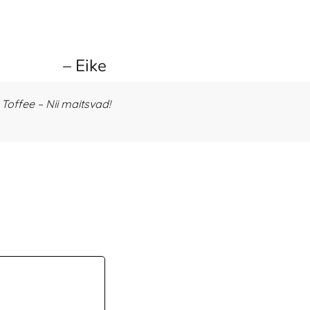
– Eike
offee – Nii maitsvad!