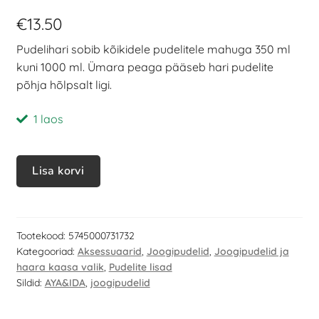
€
13.50
Pudelihari sobib kõikidele pudelitele mahuga 350 ml
kuni 1000 ml. Ümara peaga pääseb hari pudelite
põhja hõlpsalt ligi.
1 laos
Lisa korvi
Tootekood:
5745000731732
Kategooriad:
Aksessuaarid
,
Joogipudelid
,
Joogipudelid ja
haara kaasa valik
,
Pudelite lisad
Sildid:
AYA&IDA
,
joogipudelid