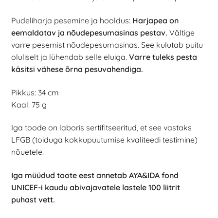
Pudeliharja pesemine ja hooldus:
Harjapea on
eemaldatav ja nõudepesumasinas pestav.
Vältige
varre pesemist nõudepesumasinas. See kulutab puitu
oluliselt ja lühendab selle eluiga.
Varre tuleks pesta
käsitsi vähese õrna pesuvahendiga.
Pikkus: 34 cm
Kaal: 75 g
Iga toode on laboris sertifitseeritud, et see vastaks
LFGB (toiduga kokkupuutumise kvaliteedi testimine)
nõuetele.
Iga müüdud toote eest annetab AYA&IDA fond
UNICEF-i kaudu abivajavatele lastele 100 liitrit
puhast vett.