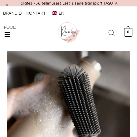
alates 75€ tellimusest Eesti sisene transport TASUTA
×
BRÄNDID
KONTAKT
EN
POOD
0