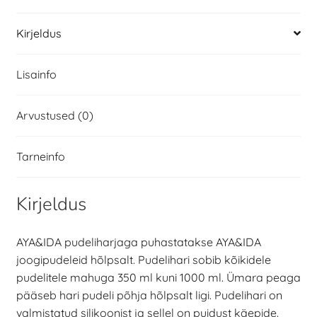
Kirjeldus
Lisainfo
Arvustused (0)
Tarneinfo
Kirjeldus
AYA&IDA pudeliharjaga puhastatakse AYA&IDA
joogipudeleid hõlpsalt. Pudelihari sobib kõikidele
pudelitele mahuga 350 ml kuni 1000 ml. Ümara peaga
pääseb hari pudeli põhja hõlpsalt ligi. Pudelihari on
valmistatud silikoonist ja sellel on puidust käepide.