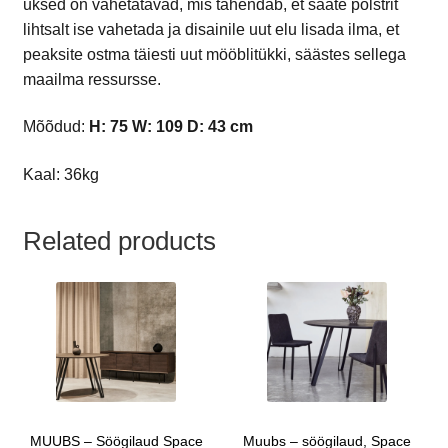
uksed on vahetatavad, mis tähendab, et saate polstrit
lihtsalt ise vahetada ja disainile uut elu lisada ilma, et
peaksite ostma täiesti uut mööblitükki, säästes sellega
maailma ressursse.
Mõõdud:
H: 75 W: 109 D: 43 cm
Kaal: 36kg
Related products
MUUBS – Söögilaud Space
Muubs – söögilaud, Space