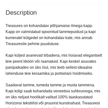
Description
Treasures on kohandatav põhjamaise ilmega kapp.
Kapp on valmistatud spoonitud tammepuidust ja kapi
kumeratel külgedel on kohandatav kate, mis annab
Treasuresile pehme puudutuse.
Kapi küljed avanevad tiibadena, mis hoiavad elegantselt
teie peent likööri või raamatuid. Kapi keskel asuvates
panipaikades on üks riiul, mis teeb sellest ideaalse
lahenduse teie keraamika ja portselani hoidmiseks.
Saadaval tamme, tumeda tamme ja musta tammena.
Kapi külgi saab kohandada veneetsia suhkrurooga, mis
on üks neljast hoolikalt valitud 100% taaskasutatud
Horizonsi tekstiilist või pruunist kunstnahast. Treasuresi