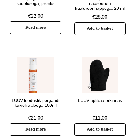
sädelusega, pronks
näoseerum
hüaluroonhappega, 20 ml
€
22.00
€
28.00
Read more
Add to basket
LUUV looduslik porgandi
LUUV aplikaatorkinnas
kuivõli aaloega 100ml
€
21.00
€
11.00
Read more
Add to basket