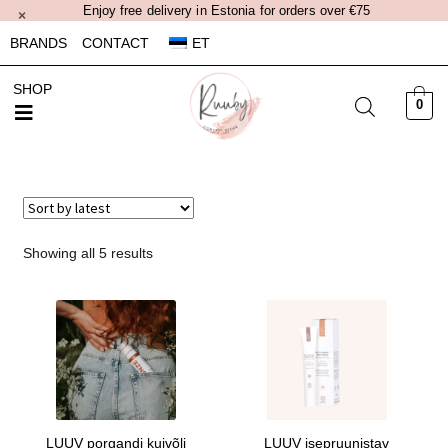
Enjoy free delivery in Estonia for orders over €75
×
BRANDS
CONTACT
ET
SHOP
0
Showing all 5 results
LUUV porgandi kuivõli
LUUV isepruunistav