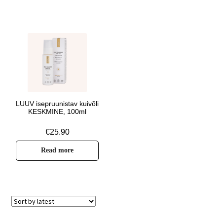
LUUV isepruunistav kuivõli
KESKMINE, 100ml
€
25.90
Read more