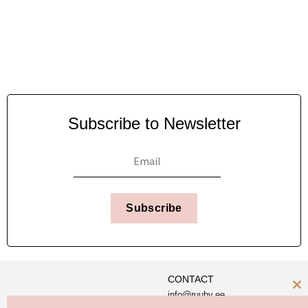
Subscribe to Newsletter
Subscribe
CONTACT
info@ruuby.ee
C
Ruuby Disain OÜ