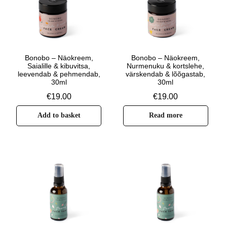
Bonobo – Näokreem,
Bonobo – Näokreem,
Saialille & kibuvitsa,
Nurmenuku & kortslehe,
leevendab & pehmendab,
värskendab & lõõgastab,
30ml
30ml
€
19.00
€
19.00
Add to basket
Read more