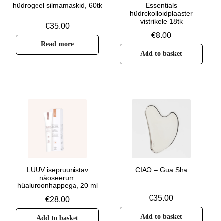
Rated
5.00
hüdrogeel silmamaskid, 60tk
Essentials
out of 5
hüdrokolloidplaaster
vistrikele 18tk
€
35.00
€
8.00
Read more
Add to basket
LUUV isepruunistav
CIAO – Gua Sha
näoseerum
hüaluroonhappega, 20 ml
€
35.00
€
28.00
Add to basket
Add to basket