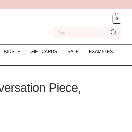
0
KIDS
GIFT CARDS
SALE
EXAMPLES
rsation Piece,