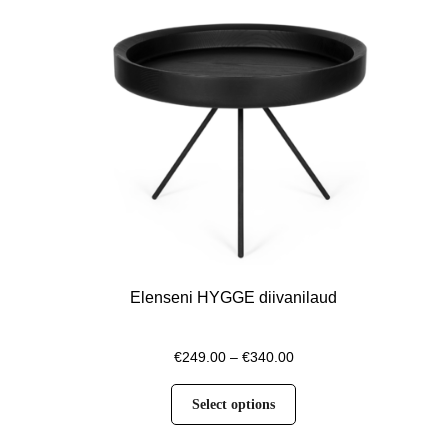
Elenseni HYGGE diivanilaud
€
249.00
–
€
340.00
Select options