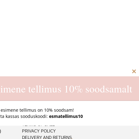
C
imene tellimus 10% soodsamalt
th
m
 esimene tellimus on 10% soodsam!
ta kassas sooduskoodi:
esmatellimus10
ONLINE STORE
TERMS OF SALE
)
PRIVACY POLICY
DELIVERY AND RETURNS