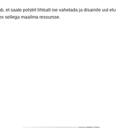
et saate polstrit lihtsalt ise vahetada ja disainile uut elu
stes sellega maailma ressursse.