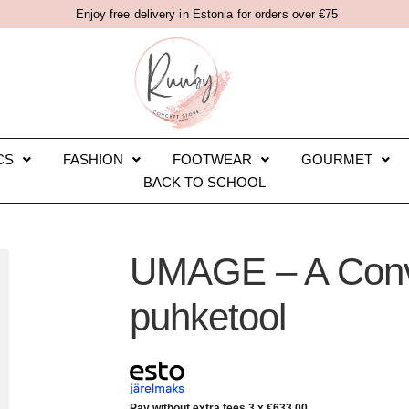
Enjoy free delivery in Estonia for orders over €75
CS
FASHION
FOOTWEAR
GOURMET
BACK TO SCHOOL
UMAGE – A Conve
puhketool
Pay without extra fees 3 x
€
633.00