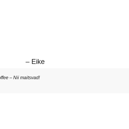
– Eike
fee – Nii maitsvad!