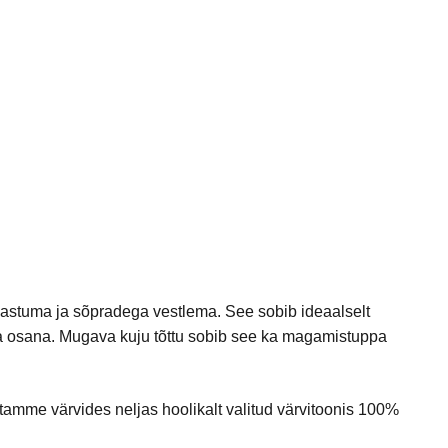
gastuma ja sõpradega vestlema. See sobib ideaalselt
la osana. Mugava kuju tõttu sobib see ka magamistuppa
mme värvides neljas hoolikalt valitud värvitoonis 100%