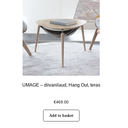
UMAGE – diivanilaud, Hang Out, teras
€
469.00
Add to basket