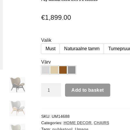
€
1,899.00
Valik
Must
Naturaalne tamm
Tumepruu
Värv
Add to basket
SKU:
UM14688
Categories:
HOME DECOR
,
CHAIRS
Tags:
puhketool
,
Umage