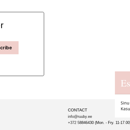
r
cribe
Es
Sinu
Kasu
CONTACT
info@ruuby.ee
+372 5
8846430 (Mon. - Fry. 11-17.00