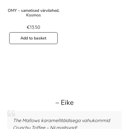
OMY – sametised värvilehed,
Kosmos
€
13.50
Add to basket
– Eike
The Mallows karamellitäidisega vahukommid
Crunchy Toffee – Nii maitsvad!