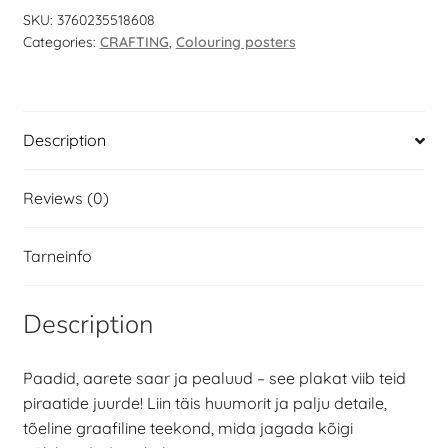
SKU:
3760235518608
Categories:
CRAFTING
,
Colouring posters
Description
Reviews (0)
Tarneinfo
Description
Paadid, aarete saar ja pealuud – see plakat viib teid
piraatide juurde! Liin täis huumorit ja palju detaile,
tõeline graafiline teekond, mida jagada kõigi