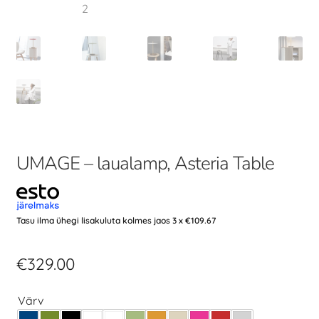
UMAGE – laualamp, Asteria Table
Tasu ilma ühegi lisakuluta kolmes jaos 3 x
€
109.67
€
329.00
Värv