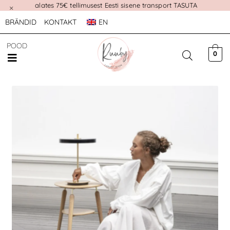
alates 75€ tellimusest Eesti sisene transport TASUTA
×
BRÄNDID
KONTAKT
EN
POOD
0