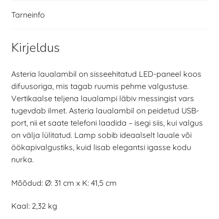
Tarneinfo
Kirjeldus
Asteria laualambil on sisseehitatud LED-paneel koos
difuusoriga, mis tagab ruumis pehme valgustuse.
Vertikaalse teljena laualampi läbiv messingist vars
tugevdab ilmet. Asteria laualambil on peidetud USB-
port, nii et saate telefoni laadida – isegi siis, kui valgus
on välja lülitatud. Lamp sobib ideaalselt lauale või
öökapivalgustiks, kuid lisab elegantsi igasse kodu
nurka.
Mõõdud: Ø: 31 cm x K: 41,5 cm
Kaal: 2,32 kg