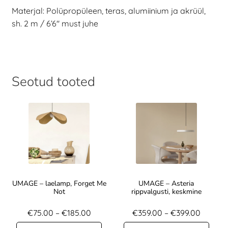
Materjal: Polüpropüleen, teras, alumiinium ja akrüül,
sh. 2 m / 6’6″ must juhe
Seotud tooted
UMAGE – laelamp, Forget Me
UMAGE – Asteria
Not
rippvalgusti, keskmine
€
75.00
–
€
185.00
€
359.00
–
€
399.00