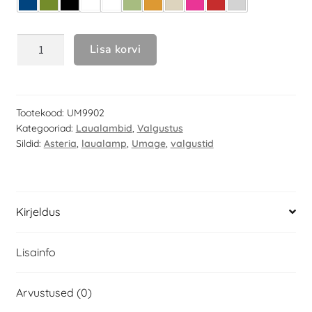
Lisa korvi
Tootekood:
UM9902
Kategooriad:
Laualambid
,
Valgustus
Sildid:
Asteria
,
laualamp
,
Umage
,
valgustid
Kirjeldus
Lisainfo
Arvustused (0)